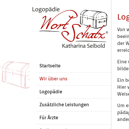
Zum Hauptinhalt springen
Skip to page footer
Lo
Von w
beein
der W
errei
Eine 
Startseite
bilde
Wir über uns
Ein b
Hier 
Logopädie
Weise
Zusätzliche Leistungen
Um ei
pädag
Für Ärzte
ande